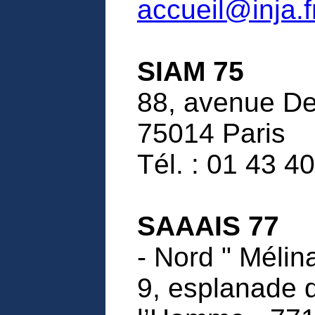
accueil@inja.f
SIAM 75
88, avenue De
75014 Paris
Tél. : 01 43 4
SAAAIS 77
- Nord " Mélina
9, esplanade 