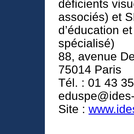
déficients vis
associés) et 
d’éducation e
spécialisé)
88, avenue De
75014 Paris
Tél. : 01 43 35
eduspe@ides
Site :
www.ide