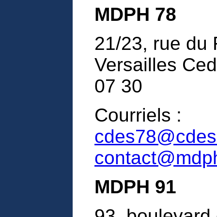
MDPH 78
21/23, rue du
Versailles Ced
07 30
Courriels :
cdes78@cdes.
contact@mdph
MDPH 91
93, boulevard