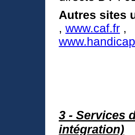
Autres sites u
,
www.caf.fr
,
www.handicap.
3 - Services 
intégration)