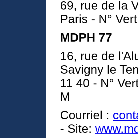
69, rue de la 
Paris - N° Ver
MDPH 77
16, rue de l'A
Savigny le Tem
11 40 - N° Ver
M
Courriel :
cont
- Site:
www.md