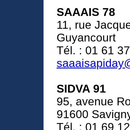
SAAAIS 78
11, rue Jacque
Guyancourt
Tél. : 01 61 37
saaaisapiday
SIDVA 91
95, avenue Ro
91600 Savign
Tél. : 01 69 12