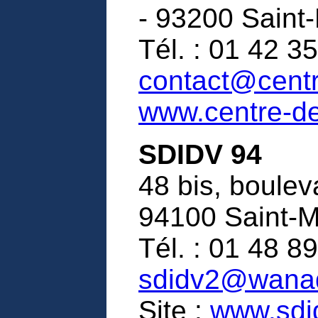
- 93200 Saint
Tél. : 01 42 35
contact@centre
www.centre-del
SDIDV 94
48 bis, boulev
94100 Saint-
Tél. : 01 48 89
sdidv2@wanad
Site :
www.sdi