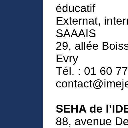
éducatif
Externat, inte
SAAAIS
29, allée Boi
Evry
Tél. : 01 60 77
contact@imej
SEHA de l’ID
88, avenue De