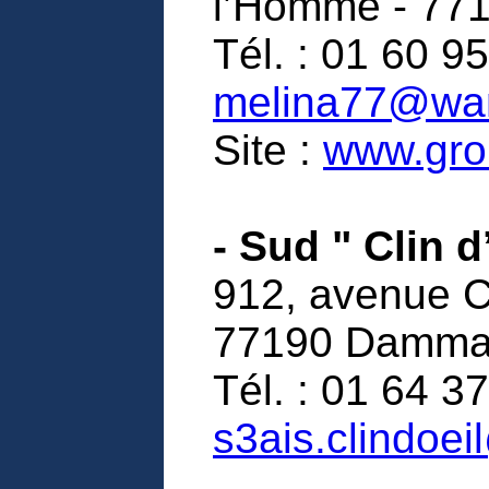
l’Homme - 77
Tél. : 01 60 95
melina77@wan
Site :
www.gro
- Sud " Clin d
912, avenue C
77190 Dammar
Tél. : 01 64 37
s3ais.clindoe