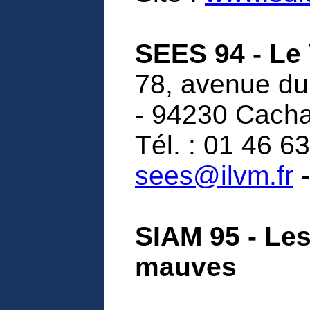
SEES 94 - Le
78, avenue du
- 94230 Cach
Tél. : 01 46 63
sees@ilvm.fr
-
SIAM 95 - Le
mauves