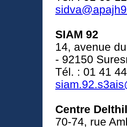
sidva@apajh9
SIAM 92
14, avenue du
- 92150 Sure
Tél. : 01 41 44
siam.92.s3ai
Centre Delthi
70-74, rue Am