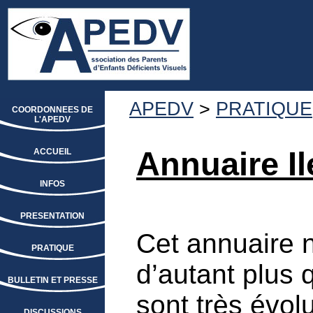
APEDV
>
PRATIQUE
COORDONNEES DE
L'APEDV
Annuaire I
ACCUEIL
INFOS
PRESENTATION
Cet annuaire n
PRATIQUE
d’autant plus 
BULLETIN ET PRESSE
sont très évolu
DISCUSSIONS