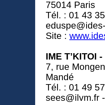
75014 Paris
Tél. : 01 43 35
eduspe@ides
Site :
www.ide
IME T’KITOI -
7, rue Mongen
Mandé
Tél. : 01 49 57
sees@ilvm.fr -