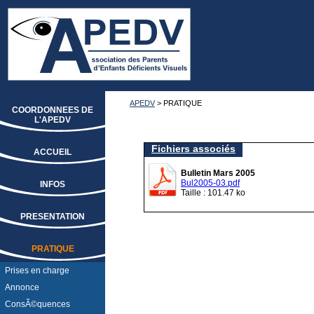
APEDV
> PRATIQUE
COORDONNEES DE
L'APEDV
Fichiers associés
ACCUEIL
Bulletin Mars 2005
Bul2005-03.pdf
INFOS
Taille : 101.47 ko
PRESENTATION
PRATIQUE
Prises en charge
Annonce
ConsÃ©quences