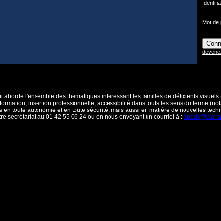
Identifia
Mot de 
devene
i aborde l'ensemble des thématiques intéressant les familles de déficients visuels
, formation, insertion professionnelle, accessibilité dans touts les sens du terme
nts en toute autonomie et en toute sécurité, mais aussi en matière de nouvelles tec
notre secrétariat au 01 42 55 06 24 ou en nous envoyant un courriel à :
apedv@wanad