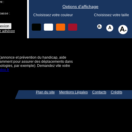
nt :
Options d'affichage
passe :
Choisissez votre couleur
Choisissez votre taille
z adhérent
 (annonce et prévention du handicap, aide
 (notamment pour assurer des déplacements dans
hnologies, par exemple). Demandez vite votre
oo.fr
Plan du site
Mentions Légales
Contacts
Crédits