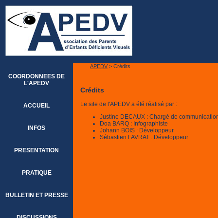
APEDV
> Crédits
COORDONNEES DE
L'APEDV
Crédits
Le site de l'APEDV a été réalisé par :
ACCUEIL
Justine DECAUX : Chargé de communication 
Doa BARQ : Infographiste
INFOS
Johann BOIS : Développeur
Sébastien FAVRAT : Développeur
PRESENTATION
PRATIQUE
BULLETIN ET PRESSE
DISCUSSIONS